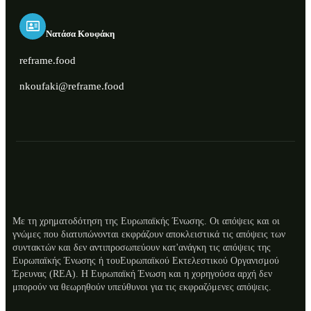
Νατάσα Κουφάκη
reframe.food
nkoufaki@reframe.food
Με τη χρηματοδότηση της Ευρωπαϊκής Ένωσης. Οι απόψεις και οι
γνώμες που διατυπώνονται εκφράζουν αποκλειστικά τις απόψεις των
ES
συντακτών και δεν αντιπροσωπεύουν κατ'ανάγκη τις απόψεις της
Ευρωπαϊκής Ένωσης ή τουΕυρωπαϊκού Εκτελεστικού Οργανισμού
RO
Έρευνας (REA). Η Ευρωπαϊκή Ένωση και η χορηγούσα αρχή δεν
NL
μπορούν να θεωρηθούν υπεύθυνοι για τις εκφραζόμενες απόψεις.
LT