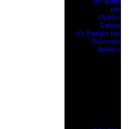
Το Όραμά
μας
Ομάδες
Στόχος
Οι Εταίροι μας
Πιλοτικές
Δράσεις