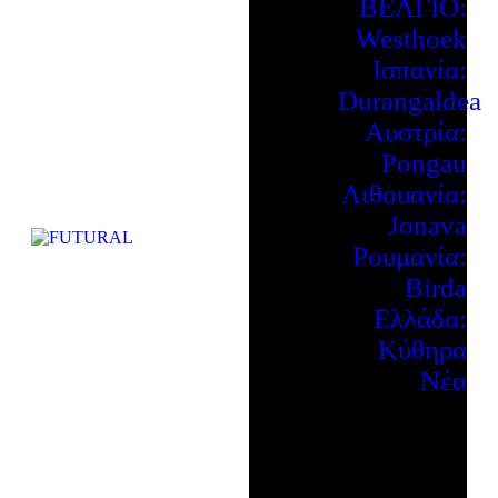
ΒΕΛΓΙΟ:
Westhoek
Ισπανία:
Durangaldea
Αυστρία:
Pongau
Λιθουανία:
Jonava
Ρουμανία:
Birda
Ελλάδα:
Κύθηρα
Νέα