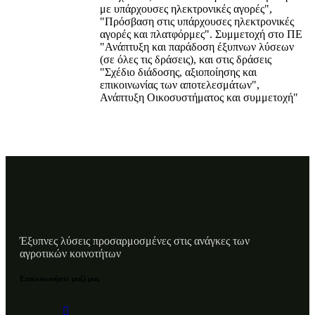
με υπάρχουσες ηλεκτρονικές αγορές",
"Πρόσβαση στις υπάρχουσες ηλεκτρονικές
αγορές και πλατφόρμες". Συμμετοχή στο ΠΕ
"Ανάπτυξη και παράδοση έξυπνων λύσεων
(σε όλες τις δράσεις), και στις δράσεις
"Σχέδιο διάδοσης, αξιοποίησης και
επικοινωνίας των αποτελεσμάτων",
Ανάπτυξη Οικοσυστήματος και συμμετοχή"
Έξυπνες λύσεις προσαρμοσμένες στις ανάγκες των
αγροτικών κοινοτήτων
Επικοινωνήστε μαζί μας