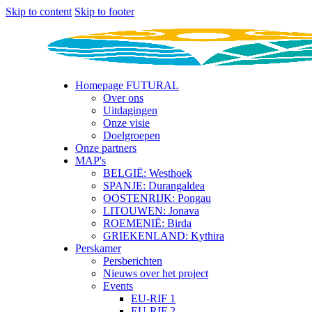
Skip to content
Skip to footer
Homepage FUTURAL
Over ons
Uitdagingen
Onze visie
Doelgroepen
Onze partners
MAP's
BELGIË: Westhoek
SPANJE: Durangaldea
OOSTENRIJK: Pongau
LITOUWEN: Jonava
ROEMENIË: Birda
GRIEKENLAND: Kythira
Perskamer
Persberichten
Nieuws over het project
Events
EU-RIF 1
EU-RIF 2