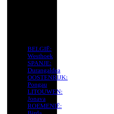
BELGIË:
Westhoek
SPANJE:
Durangaldea
OOSTENRIJK:
Pongau
LITOUWEN:
Jonava
ROEMENIË:
Birda