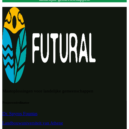
Maatoplossingen voor landelijke gemeenschappen
Projectcoördinator
Dr. Spyros Fountas
Landbouwuniversiteit van Athene