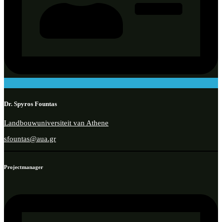
Dr. Spyros Fountas
Landbouwuniversiteit van Athene
sfountas@aua.gr
Projectmanager