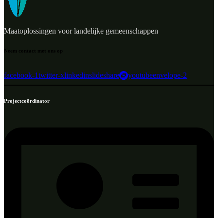
Maatoplossingen voor landelijke gemeenschappen
Neem contact met ons op
facebook-1
twitter-x
linkedin
slideshare
youtube
envelope-2
Projectcoördinator