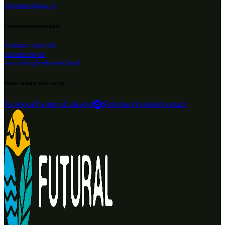
sfountas@aua.gr
Communicatiemanager
Natassa Koufaki
reframe.food
nkoufaki@reframe.food
Neem contact met ons op
Facebook
Twitter-x
Linkedin
Slideshare
Youtube
Contact