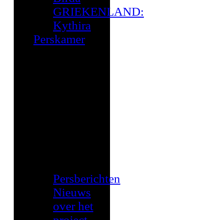
GRIEKENLAND:
Kythira
Perskamer
Persberichten
Nieuws
over het
project