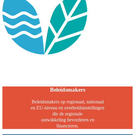
Beleidsmakers
Beleidsmakers op regionaal, nationaal
en EU-niveau en overheidsinstellingen
die de regionale
ontwikkeling bevorderen en
financieren.