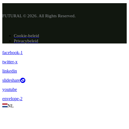
FUTURAL © 2026. All Rights Reserved.
Cookie-beleid
Privacybeleid
facebook-1
twitter-x
linkedin
slideshare
youtube
envelope-2
NL