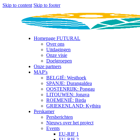
Skip to content
Skip to footer
Homepage FUTURAL
Over ons
Uitdagingen
Onze visie
Doelgroepen
Onze partners
MAP's
BELGIË: Westhoek
SPANJE: Durangaldea
OOSTENRIJK: Pongau
LITOUWEN: Jonava
ROEMENIË: Birda
GRIEKENLAND: Kythira
Perskamer
Persberichten
Nieuws over het project
Events
EU-RIF 1
EU-RIF 2