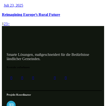
Juli 23, 2025
Reimagining Europe’s Rural Future
1
2
3
>
Smarte Lösungen, maßgeschneidert für die Bedürfnisse
ländlicher Gemeinden.
Kontakt aufnehmen
Projekt-Koordinator